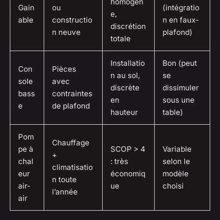
homogèn
Gain
ou
(intégratio
e,
able
constructio
n en faux-
discrétion
n neuve
plafond)
totale
Installatio
Bon (peut
Con
Pièces
n au sol,
se
sole
avec
discrète
dissimuler
bass
contraintes
en
sous une
e
de plafond
hauteur
table)
Pom
Chauffage
pe à
SCOP > 4
Variable
+
chal
: très
selon le
climatisatio
eur
économiq
modèle
n toute
air-
ue
choisi
l’année
air