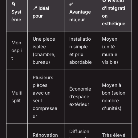
🎨 Niveau
🌀
✅
📍 Idéal
d'intégrati
Syst
Avantage
pour
on
ème
majeur
esthétique
Une pièce
Installatio
Moyen
Mon
isolée
n simple
(unité
ospli
(chambre,
et prix
murale
t
bureau)
abordable
visible)
Plusieurs
pièces
Moyen à
Économie
Multi
avec un
bon (selon
d’espace
split
seul
nombre
extérieur
compresse
d'unités)
ur
Diffusion
Rénovation
Très élevé