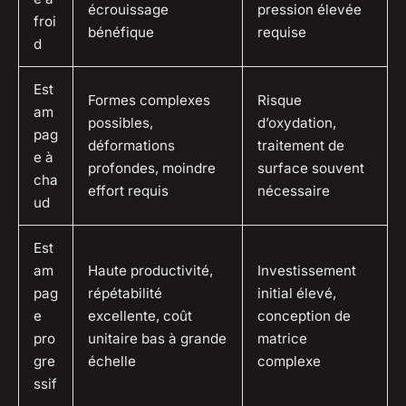
écrouissage
pression élevée
froi
bénéfique
requise
d
Est
Formes complexes
Risque
am
possibles,
d’oxydation,
pag
déformations
traitement de
e à
profondes, moindre
surface souvent
cha
effort requis
nécessaire
ud
Est
am
Haute productivité,
Investissement
pag
répétabilité
initial élevé,
e
excellente, coût
conception de
pro
unitaire bas à grande
matrice
gre
échelle
complexe
ssif