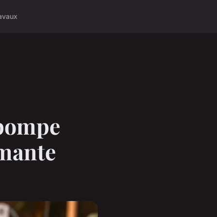
avaux
 pompe
rmante