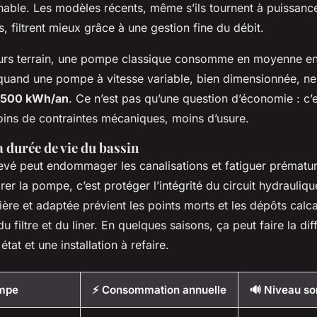
nable. Les modèles récents, même s’ils tournent à puissance
, filtrent mieux grâce à une gestion fine du débit.
ours terrain, une pompe classique consomme en moyenne e
 quand une pompe à vitesse variable, bien dimensionnée, n
500 kWh/an
. Ce n’est pas qu’une question d’économie : c’e
Moins de contraintes mécaniques, moins d’usure.
a durée de vie du bassin
levé peut endommager les canalisations et fatiguer prématu
brer la pompe, c’est protéger l’intégrité du circuit hydrauliq
lière et adaptée prévient les points morts et les dépôts calca
u filtre et du liner. En quelques saisons, ça peut faire la di
tat et une installation à refaire.
ompe
⚡ Consommation annuelle
🔊 Niveau so