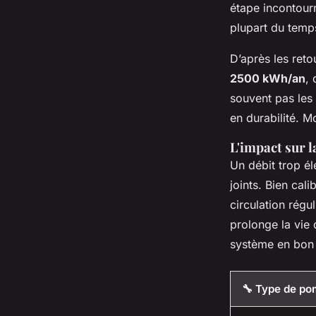
étape incontour
plupart du temps
D’après les ret
2500 kWh/an
,
souvent pas les
en durabilité. 
L'impact sur l
Un débit trop é
joints. Bien cali
circulation régu
prolonge la vie d
système en bon é
🔧 Type de p