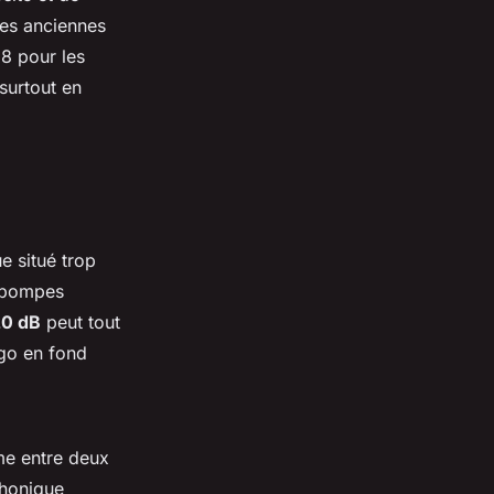
des anciennes
 8 pour les
 surtout en
e situé trop
s pompes
20 dB
peut tout
igo en fond
me entre deux
phonique