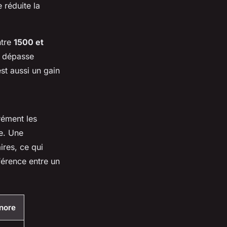
 réduite la
ntre
1500 et
e dépasse
st aussi un gain
rément les
ue. Une
ires, ce qui
fférence entre un
nore