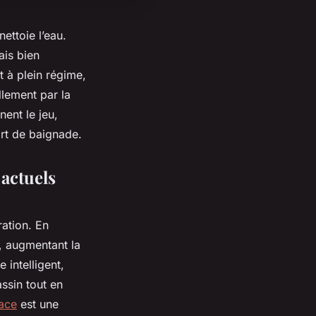
ettoie l’eau.
ais bien
t à plein régime,
llement par la
ent le jeu,
ort de baignade.
actuels
ration. En
, augmentant la
 intelligent,
ssin tout en
cace
est une