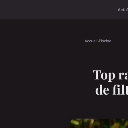
Actu
Accueil
›
Piscine
Top r
de fi