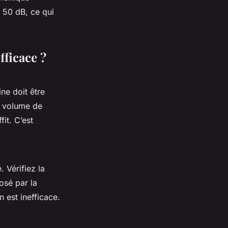
 50 dB, ce qui
ficace ?
ne doit être
le volume de
it. C’est
. Vérifiez la
posé par la
n est inefficace.