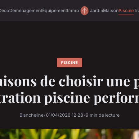
Déco
Déménagement
Équipement
Immo
Jardin
Maison
Piscine
Tr
PISCINE
aisons de choisir une
ltration piscine perfo
Blancheline
•
01/04/2026 12:28
•
9 min de lecture