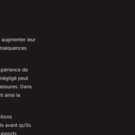
 augmenter leur
onséquences
expérience de
 négligé peut
lessures. Dans
t ainsi la
ctions
s avant qu’ils
upports