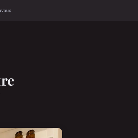
avaux
tre
?