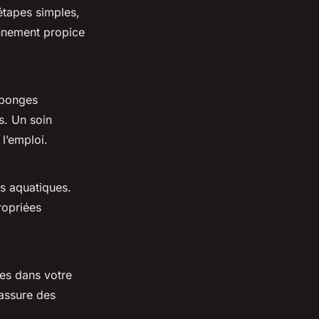
étapes simples,
onnement propice
’éponges
s. Un soin
 l’emploi.
s aquatiques.
opriées
ues dans votre
assure des