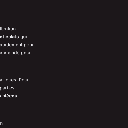
ttention
et éclats
qui
 rapidement pour
ommandé pour
lliques. Pour
parties
s pièces
Un