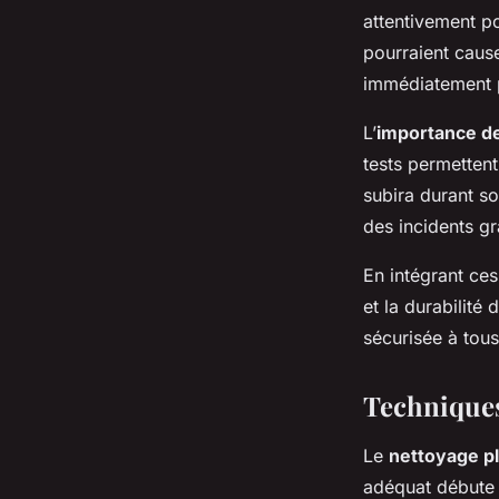
attentivement po
pourraient caus
immédiatement p
L’
importance de
tests permettent
subira durant so
des incidents gr
En intégrant ces
et la durabilité
sécurisée à tous 
Techniques
Le
nettoyage p
adéquat débute p