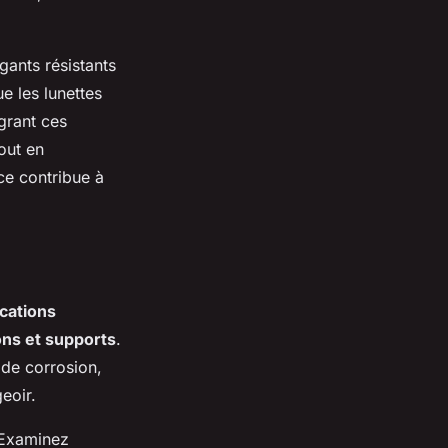
gants résistants
e les lunettes
grant ces
out en
ce contribue à
ications
ions et supports
.
 de corrosion,
eoir.
 Examinez