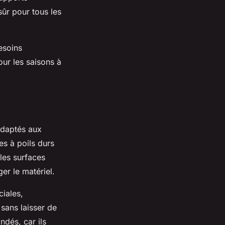
ûr pour tous les
esoins
our les saisons à
adaptés aux
es à poils durs
les surfaces
er le matériel.
ciales,
 sans laisser de
ndés, car ils