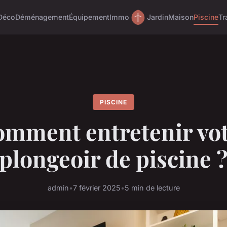
Déco
Déménagement
Équipement
Immo
Jardin
Maison
Piscine
Tr
PISCINE
mment entretenir vo
plongeoir de piscine 
admin
•
7 février 2025
•
5 min de lecture