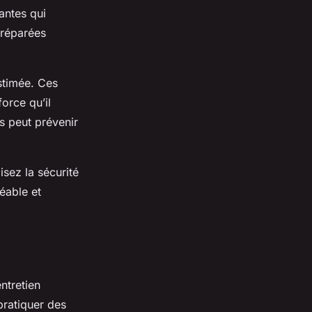
antes qui
 réparées
stimée. Ces
orce qu’il
es peut prévenir
sez la sécurité
éable et
entretien
pratiquer des