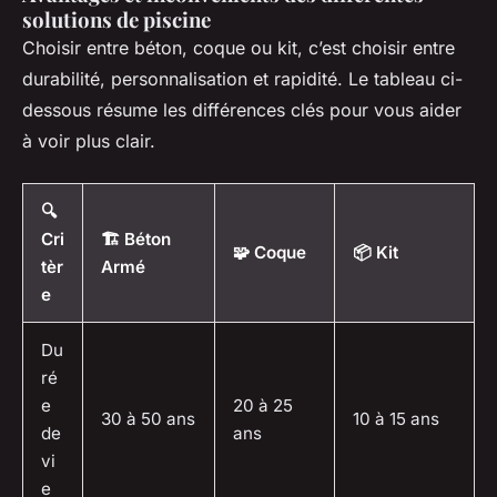
solutions de piscine
Choisir entre béton, coque ou kit, c’est choisir entre
durabilité, personnalisation et rapidité. Le tableau ci-
dessous résume les différences clés pour vous aider
à voir plus clair.
🔍
Cri
🏗️ Béton
🧩 Coque
📦 Kit
tèr
Armé
e
Du
ré
e
20 à 25
30 à 50 ans
10 à 15 ans
de
ans
vi
e