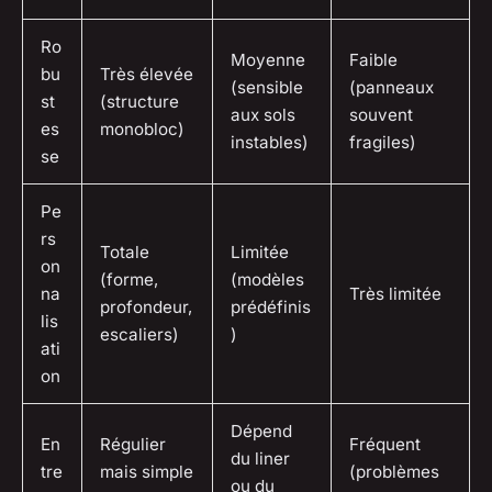
Ro
Moyenne
Faible
bu
Très élevée
(sensible
(panneaux
st
(structure
aux sols
souvent
es
monobloc)
instables)
fragiles)
se
Pe
rs
Totale
Limitée
on
(forme,
(modèles
na
Très limitée
profondeur,
prédéfinis
lis
escaliers)
)
ati
on
Dépend
En
Régulier
Fréquent
du liner
tre
mais simple
(problèmes
ou du