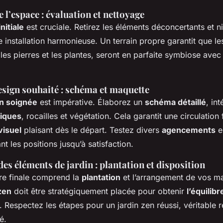
 l’espace : évaluation et nettoyage
nitiale
est cruciale. Retirez les éléments déconcertants et ni
 installation harmonieuse. Un terrain propre garantit que l
es pierres et les plantes, seront en parfaite symbiose avec
.
esign souhaité : schéma et maquette
on soignée
est impérative. Élaborez un
schéma détaillé
, in
iques
, rocailles et végétation. Cela garantit une circulation 
isuel
plaisant dès le départ. Testez divers
agencements
en
nt les positions jusqu’à satisfaction.
des éléments de jardin : plantation et disposition
re finale comprend la
plantation
et l’arrangement de vos ma
zen
doit être stratégiquement placée pour obtenir
l’équilibr
. Respectez les étapes pour un jardin zen réussi, véritable r
é.