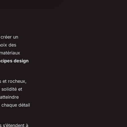
 créer un
hoix des
 matériaux
ncipes design
 et rocheux,
 solidité et
atteindre
à chaque détail
ls s’étendent à