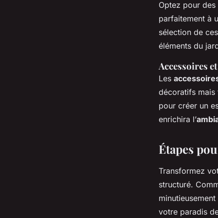
Optez pour des
parfaitement à 
sélection de ce
éléments du jard
Accessoires e
Les
accessoire
décoratifs mais 
pour créer un e
enrichira l’
ambia
Étapes pou
Transformez vot
structuré. Com
minutieusement 
votre paradis de 