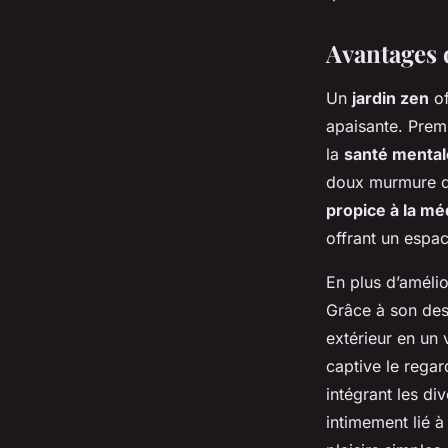
Avantages 
Un
jardin zen
of
apaisante. Premi
la
santé mental
doux murmure de
propice à la mé
offrant un espa
En plus d’amélior
Grâce à son des
extérieur en un
captive le regar
intégrant les di
intimement lié à