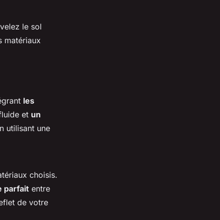
velez le sol
es matériaux
tégrant
les
fluide et
un
 utilisant une
tériaux choisis.
e parfait
entre
eflet de votre