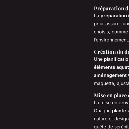
Préparation de
La
préparation i
pour assurer une
choisis, comme l
l’environnement
Création du d
Une
planificati
éléments aquat
aménagement v
maquette, ajusta
Mise en place 
La mise en œuv
Chaque
plante 
nature et design
quête de sérénit