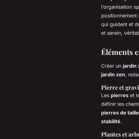
l’organisation sp
positionnement 
qui guident et d
et serein, vérit
Éléments es
Créer un
jardin
jardin zen
, not
Pierre et grav
Les
pierres
et l
définir les chem
pierres de taill
stabilité
.
Plantes et ar