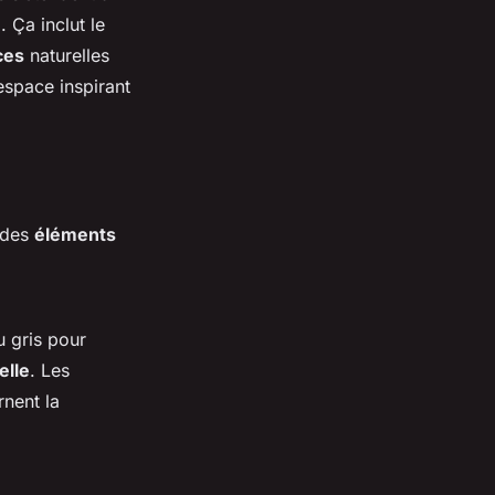
. Ça inclut le
ces
naturelles
espace inspirant
e des
éléments
u gris pour
elle
. Les
rnent la