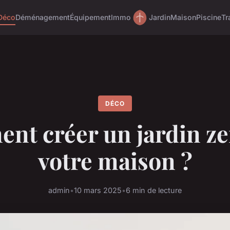
Déco
Déménagement
Équipement
Immo
Jardin
Maison
Piscine
Tr
DÉCO
nt créer un jardin ze
votre maison ?
admin
•
10 mars 2025
•
6 min de lecture