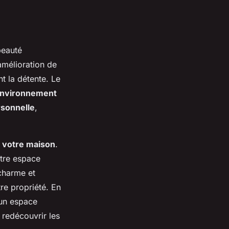
beauté
amélioration de
nt la détente. Le
nvironnement
rsonnelle
,
 votre maison
.
tre espace
harme et
re propriété. En
 un espace
 redécouvrir les