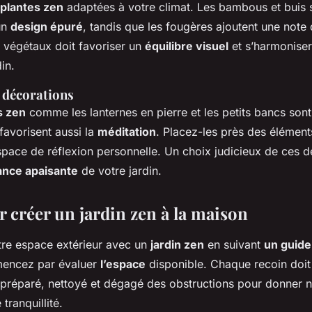
plantes zen
adaptées à votre climat. Les bambous et buis 
un
design épuré
, tandis que les fougères ajoutent une note 
s végétaux doit favoriser un
équilibre visuel
et s’harmoniser
in.
t décorations
s zen
comme les lanternes en pierre et les petits bancs son
favorisent aussi la
méditation
. Placez-les près des élémen
space de réflexion personnelle. Un choix judicieux de ces d
nce apaisante
de votre jardin.
r créer un jardin zen à la maison
re espace extérieur avec un
jardin zen
en suivant
un guide
mencez par évaluer
l’espace
disponible. Chaque recoin doit
préparé, nettoyé et dégagé des obstructions pour donner n
tranquillité.