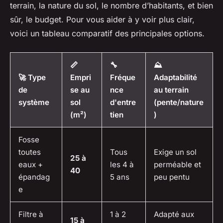
terrain, la nature du sol, le nombre d’habitants, et bien
sûr, le budget. Pour vous aider à y voir plus clair,
voici un tableau comparatif des principales options.
📏
🔧
⛰️
🚀 Type
Empri
Fréque
Adaptabilité
de
se au
nce
au terrain
système
sol
d'entre
(pente/nature
(m²)
tien
)
Fosse
toutes
Tous
Exige un sol
25 à
eaux +
les 4 à
perméable et
40
épandag
5 ans
peu pentu
e
Filtre à
1 à 2
Adapté aux
15 à